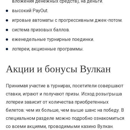
вложения денежных средств), на деньги.
высокий PayOut.
игровые автоматы с прогрессивным джек-потом.
система призовых баллов.
еженедельные турнирные поединки.
лотереи, акционные программы.
Акции и бонусы Вулкан
Принимая участие в турнирах, посетители совершают
ставки, играют и получают призы. Исход розыгрыша
лотереи зависит от количества приобретенных
билетов: чем их больше, чем выше шанс на победу. В
специальном разделе можно подробно ознакомиться
со всеми акциями, проводимыми казино Вулкан.