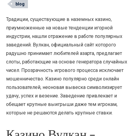
blog
Традиции, существующие в наземных казино,
приумноженные на новые тенденции игорной
индустрии, нашли отражение в работе популярных
заведений. Вулкан, официальный сайт которого
радушно принимает любителей азарта, предлагает
слоты, работающие на основе генератора случайных
чисел. Прозрачность игрового процесса исключает
мошенничество. Казино популярно среди онлайн
пользователей, неоновая вывеска символизирует
удачу, успех и везение. Заведение привлекает и
обещает крупные выигрыши даже тем игрокам,
которые не решаются делать крупные ставки.
Казино Вулкан –