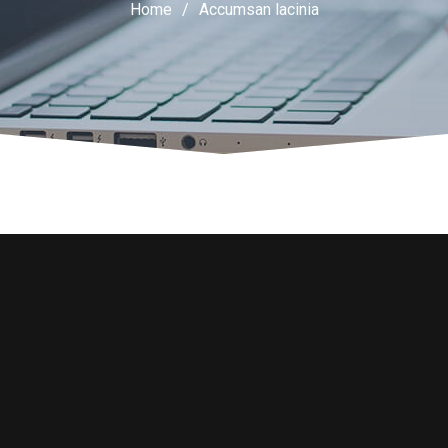
Home
/
Accumsan lacinia