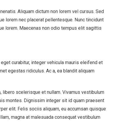
venenatis. Aliquam dictum non lorem vel cursus. Sed
que lorem nec placerat pellentesque. Nunc tincidunt
que lorem. Maecenas non odio tempus elit sagittis
eget curabitur, integer vehicula mauris eleifend et
et egestas ridiculus. Ac a, ea blandit aliquam
in, libero scelerisque et nullam. Vivamus vestibulum
, duis montes. Dignissim integer sit id quam praesent
rper elit. Felis sociis aliquam, eu accumsan quisque
s nullam, magna at malesuada consequat vestibulum