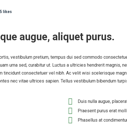
5 likes
ue augue, aliquet purus.
rtis, vestibulum pretium, tempus dui sed commodo consectetuer ju
uam urna sed, curabitur ut. Luctus a ultricies hendrerit magnis, n
 tincidunt consectetuer vel nibh. Ac velit wisi scelerisque magni
 montes nec vitae ultrices sapien. Tellus vestibulum bibendum turp
Duis nulla augue, placera
Praesent purus erat mol
Phasellus at condimentu