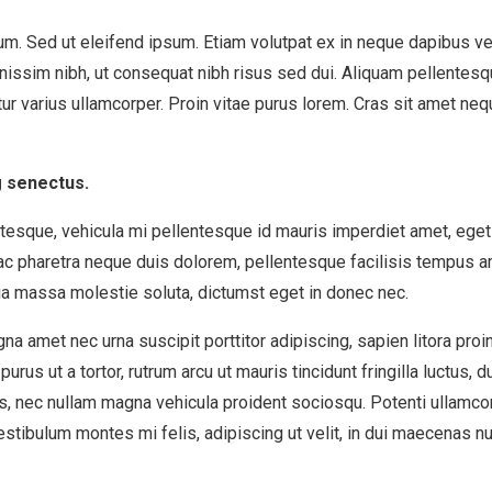
tium. Sed ut eleifend ipsum. Etiam volutpat ex in neque dapibus 
gnissim nibh, ut consequat nibh risus sed dui. Aliquam pellentes
r varius ullamcorper. Proin vitae purus lorem. Cras sit amet ne
g senectus.
ntesque, vehicula mi pellentesque id mauris imperdiet amet, eget 
 ac pharetra neque duis dolorem, pellentesque facilisis tempus am
ia massa molestie soluta, dictumst eget in donec nec.
gna amet nec urna suscipit porttitor adipiscing, sapien litora pro
purus ut a tortor, rutrum arcu ut mauris tincidunt fringilla luctus
us, nec nullam magna vehicula proident sociosqu. Potenti ullamco
d vestibulum montes mi felis, adipiscing ut velit, in dui maecena