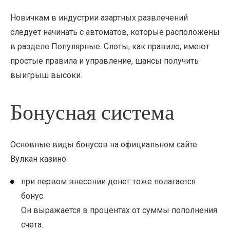
Новичкам в индустрии азартных развлечений
следует начинать с автоматов, которые расположены
в разделе Популярные. Слоты, как правило, имеют
простые правила и управление, шансы получить
выигрыш высоки.
Бонусная система
Основные виды бонусов на официальном сайте
Вулкан казино:
при первом внесении денег тоже полагается
бонус.
Он выражается в процентах от суммы пополнения
счета.