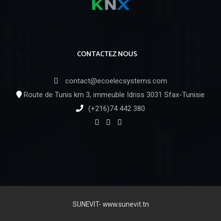
CONTACTEZ NOUS
contact@ecoelecsystems.com
Route de Tunis km 3, immeuble Idriss 3031 Sfax-Tunisie
(+216)74 442 380
SUNEVIT- www.sunevit.tn