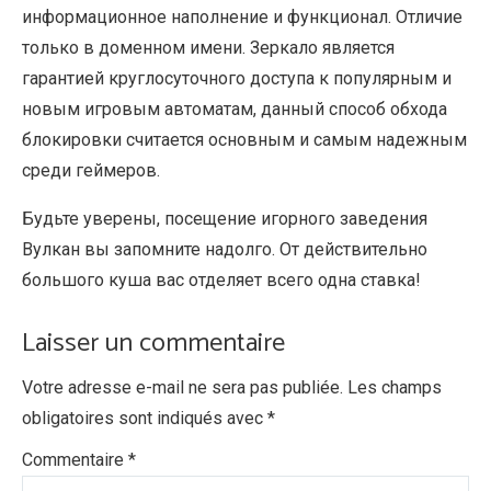
информационное наполнение и функционал. Отличие
только в доменном имени. Зеркало является
гарантией круглосуточного доступа к популярным и
новым игровым автоматам, данный способ обхода
блокировки считается основным и самым надежным
среди геймеров.
Будьте уверены, посещение игорного заведения
Вулкан вы запомните надолго. От действительно
большого куша вас отделяет всего одна ставка!
Laisser un commentaire
Votre adresse e-mail ne sera pas publiée.
Les champs
obligatoires sont indiqués avec
*
Commentaire
*