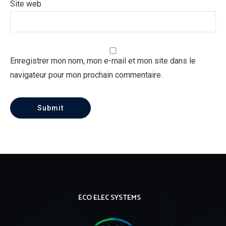
Site web
Enregistrer mon nom, mon e-mail et mon site dans le
navigateur pour mon prochain commentaire.
ECO ELEC SYSTEMS