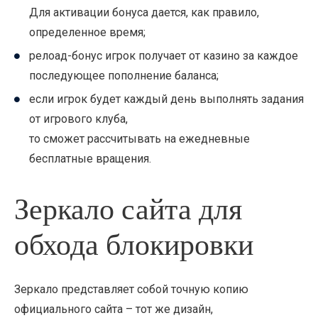
Для активации бонуса дается, как правило,
определенное время;
релоад-бонус игрок получает от казино за каждое
последующее пополнение баланса;
если игрок будет каждый день выполнять задания
от игрового клуба,
то сможет рассчитывать на ежедневные
бесплатные вращения.
Зеркало сайта для
обхода блокировки
Зеркало представляет собой точную копию
официального сайта – тот же дизайн,